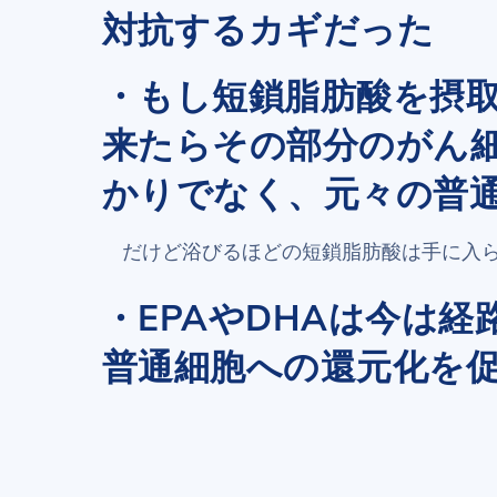
対抗するカギだった
・もし短鎖脂肪酸を摂
来たらその部分のがん
かりでなく、元々の普
だけど浴びるほどの短鎖脂肪酸は手に入
・EPAやDHAは今は
普通細胞への還元化を