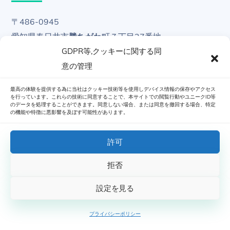
〒486-0945
愛知県春日井市
勝ちがわ
町７丁目37番地
ネクシティパレッタ1F Room8内
GDPR等,クッキーに関する同
意の管理
Info
最高の体験を提供する為に当社はクッキー技術等を使用しデバイス情報の保存やアクセス
を行っています。これらの技術に同意することで、本サイトでの閲覧行動やユニークID等
のデータを処理することができます。同意しない場合、または同意を撤回する場合、特定
の機能や特徴に悪影響を及ぼす可能性があります。
ホーム
Contact
許可
プライバシーポリシー
拒否
マイアカウント
設定を見る
ご利用規約
プライバシーポリシー