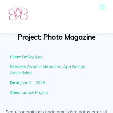
Skip
Me
to
content
Project: Photo Magazine
Client
OnSky App
Services
Graphic Magazine, App Design,
Advertising
Date
June 2 - 2019
View
Launch Project
Sed ut perspiciatis unde omnis iste natus error sit